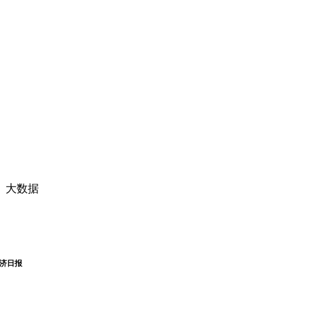
、大数据
济日报