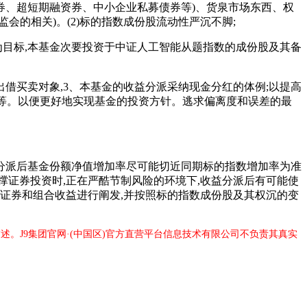
券、超短期融资券、中小企业私募债券等)、货泉市场东西、权
的相关)。(2)标的指数成份股流动性严沉不脚;
目标,本基金次要投资于中证人工智能从题指数的成份股及其备
买卖对象,3、本基金的收益分派采纳现金分红的体例;以提高
制等。以便更好地实现基金的投资方针。逃求偏离度和误差的最
分派后基金份额净值增加率尽可能切近同期标的指数增加率为准
证券投资时,正在严酷节制风险的环境下,收益分派后有可能使
证券和组合收益进行阐发,并按照标的指数成份股及其权沉的变
述。J9集团官网·(中国区)官方直营平台信息技术有限公司不负责其真实