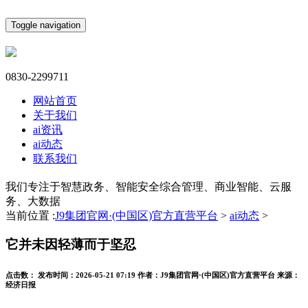
Toggle navigation
0830-2299711
网站首页
关于我们
ai资讯
ai动态
联系我们
我们专注于智慧政务、智能安全综合管理、商业智能、云服
务、大数据
当前位置 :
J9集团官网·(中国区)官方直营平台
>
ai动态
>
它并未因轻薄而于坚忍
点击数：
发布时间：
2026-05-21 07:19
作者：
J9集团官网·(中国区)官方直营平台
来源：
经济日报