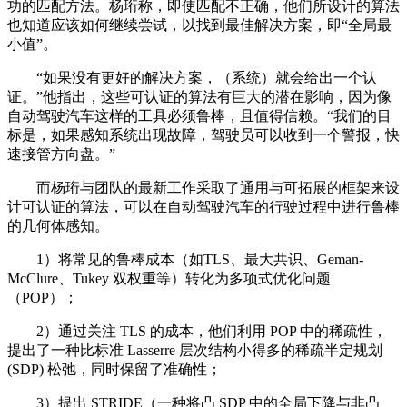
功的匹配方法。杨珩称，即使匹配不正确，他们所设计的算法
也知道应该如何继续尝试，以找到最佳解决方案，即“全局最
小值”。
“如果没有更好的解决方案，（系统）就会给出一个认
证。”他指出，这些可认证的算法有巨大的潜在影响，因为像
自动驾驶汽车这样的工具必须鲁棒，且值得信赖。“我们的目
标是，如果感知系统出现故障，驾驶员可以收到一个警报，快
速接管方向盘。”
而杨珩与团队的最新工作采取了通用与可拓展的框架来设
计可认证的算法，可以在自动驾驶汽车的行驶过程中进行鲁棒
的几何体感知。
1）将常见的鲁棒成本（如TLS、最大共识、Geman-
McClure、Tukey 双权重等）转化为多项式优化问题
（POP）；
2）通过关注 TLS 的成本，他们利用 POP 中的稀疏性，
提出了一种比标准 Lasserre 层次结构小得多的稀疏半定规划
(SDP) 松弛，同时保留了准确性；
3）提出 STRIDE（一种将凸 SDP 中的全局下降与非凸