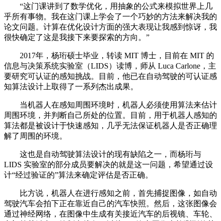
“这门课讲到了数学优化，用抽象的公式来模拟世界上几
乎所有事物。我在这门课上学会了一个巧妙的方法来解决我的
论文问题。计算在优化设计方面的强大表现让我感到惊讶，我
很快确定了这是我接下来要探索的方向。”
2017年，杨珩硕士毕业，转读 MIT 博士，目前在 MIT 的
信息与决策系统实验室（LIDS）读博，师从 Luca Carlone，主
要研究可认证的感知挑战。目前，他已在自动驾驶的可认证感
知算法设计上取得了一系列杰出成果。
当机器人在感知周围环境时，机器人必须使用算法来估计
周围环境，并判断自己所处的位置。目前，用于机器人感知的
算法都是被设计于快速感知，几乎无法保证机器人是否正确理
解了周围的环境。
这也是自动驾驶算法设计的现有缺陷之一，而杨珩与
LIDS 实验室的部分成员要解决的就是这一问题，希望通过设
计“经过验证的”算法来确定评估是否正确。
比方说，机器人在进行感知之前，首先捕捉图像，如自动
驾驶汽车会拍下正在靠近自己的汽车快照。然后，这张图像会
通过神经网络，在图像中生成有关接近汽车的后视镜、车轮、